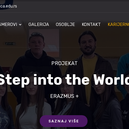
ca.edu.rs
SMEROVI
GALERIJA
OSOBLJE
KONTAKT
KARIJERN
Step into the Worl
PROJEKAT
ERAZMUS +
SAZNAJ VIŠE