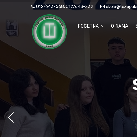
012/643-568; 012/643-232
skola@tszagubi
POČETNA
O NAMA